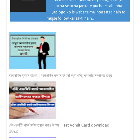
acha se acha jankary puchate rahunha
,aplogo ko is website me interested hain to
mujse follow karsakti hain,.
অনলাইন ক্লাস বাংলা | অনলাইন ক্লাস ভালো অ্যাপ কি, ব্যবহার সম্পর্কিত তথ্য
টেট এডমিট কার্ড ডাউনলোড করার উপায় | Tet Admit Card download
2022