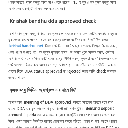
থাকে তাহলে কৃষক বন্ধুর টাকা নাও পেতে পারেন। 15 ই জুন থেকে কৃষক বন্ধুর টাকা
আপনাদের একাউন্টে আসতে শুরু করে দেবের।
Krishak bandhu dda approved check
আপনি যদি কৃষক বন্ধু ডিডিএ অ্যাপ্রুভ চেক করতে চান তাহলে ভোটার কার্ডের মাধ্যমে
খুব সহজে করতে পারেন। চেক করার জন্য গুগোল ব্রাউজার এ গিয়ে টাইপ করুন
krishakbandhu. net
লিখে সার্চ দিন। সার্চ রেজাল্টের প্রথম লিঙ্কে ক্লিক করুন,
পেজ ওপেন হওয়ার পর নথিভূক্ত কৃষকের তথ্য অপশনটি খুজে ক্লিক করুন, ভোটার
আইডি কার্ড নাম্বার দিয়ে ছোট বক্সের মধ্যে টাইপ করুন, ক্যাপচা বক্সে ক্লিককরুন এবং
সার্চ অপশনে ক্লিক করে আপনার সম্পূর্ণ তথ্য দেখুন। মোবাইলের ডান সাইটের একদম
শেষের দিকে DDA status approved বা rejected আছে নাকি check মাধ্যমে
জানতে পারেন।
কৃষক বন্ধু ডিডিএ অ্যাপ্রুভ এর মানে কি?
আপনি যদি
meaning of DDA approved
জানতে চাইছেন তাহলে বলে রাখা
ভালো DDA এর ফুল ফর্ম হল ডিমান্ড ডিপোজিট অ্যাকাউন্ট (
demand deposit
account
)। dda হল এক ধরনের ব্যাংক একাউন্ট যেখান থেকে আপনার জমা করা
টাকা কোন আগাম বিজ্ঞপ্তি ছাড়াই যেকোনো সময়ে উঠাতে পারেন বা জমা করতে পারেন
এবং আপনার জমানো টাকার সুদ দেয়, যেকোনো ব্যাংকের সেভিংস একাউন্ট কে DDA বলা