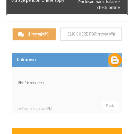
old age pension Online apply
Pm kisan bank balance
check online
1 মন্তব্য(গুলি):
CLICK HERE FOR মন্তব্য(গুলি)
Unknown
টাকা কি ভাবে দেখব
Reply
৭ সেপ্টেম্বর, ২০২২ এ ১০:১৩ PM