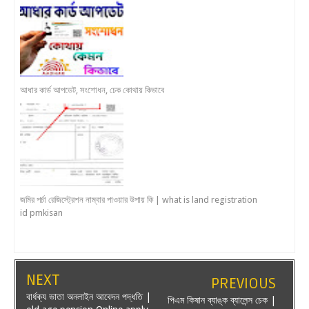
আধার কার্ড আপডেট, সংশোধন, চেক কোথায় কিভাবে
জমির পর্চা রেজিস্ট্রেশন নাম্বার পাওয়ার উপায় কি | what is land registration
id pmkisan
NEXT
PREVIOUS
বার্ধক্য ভাতা অনলাইন আবেদন পদ্ধতি |
পিএম কিষান ব্যাঙ্ক ব্যালেন্স চেক |