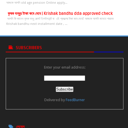
আজকে আপনি old age pension Online apply...
কৃষক বন্ধুর টাকা কবে দেবে | Krishak bandhu dda approved check
আপনি কি জানেন কৃষক বন্ধু নেক্সট ইনস্টলমেন্ট বা এই প্রকল্পের টাকা কবে দেবে? আজকে আপনি জানতে পারবেন
Krishak bandhu next installment date , ...
SUBSCRIBERS
Enter your email address:
Delivered by
FeedBurner
লেবেল