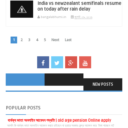
India vs newzealant semifinals resume
on today after rain delay
bangalabhumi.in
জুলাই ০৯, ২০১৯
1
2
3
4
5
Next
Last
NEW POSTS
POPULAR
POSTS
বার্ধক্য ভাতা অনলাইন আবেদন পদ্ধতি | old age pension Online apply
আপনি কি বার্ধক্য ভাতা অনলাইন আবেদন করতে চাইছেন বা দুয়ারে সরকার কেন্দ্র আবেদন করে টাকা পাচ্ছেন না?