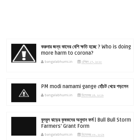
করুনার জন্য কাদের বেশি ক্ষতি হচ্ছে ? Who is doing
more harm to corona?
bangalabhumi.in
এপ্রিল ১৭, ২০২০
PM modi namami gange হোঁচট খেয়ে পড়লেন
bangalabhumi.in
ডিসেম্বর ১৪, ২০১৯
বুলবুল ঝড়ের কৃষকদের অনুদান ফর্ম | Bull Bull Storm
Farmers' Grant Form
bangalabhumi.in
ডিসেম্বর ০৮, ২০১৯