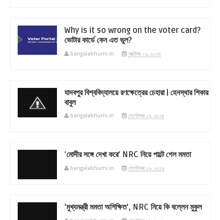
Why is it so wrong on the voter card?
ভোটার কার্ডে কেন এত ভুল?
bangalabhumi.in
অক্টোবর ০২, ২০১৯
যাদবপুর বিশ্ববিদ্যালয়ে রণক্ষেত্রের চেহারা | হেনস্থার শিকার
বাবুল
bangalabhumi.in
সেপ্টেম্বর ১৯, ২০১৯
'মোদীর সঙ্গে দেখা করে' NRC নিয়ে পাল্টে গেল মমতা
bangalabhumi.in
সেপ্টেম্বর ১৯, ২০১৯
'মুখ্যমন্ত্রী মমতা অশিক্ষিত', NRC নিয়ে কি বল্লেন মুকুল