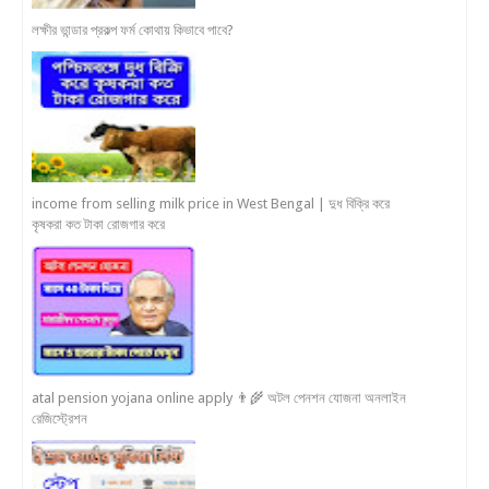
লক্ষীর ভান্ডার প্রকল্প ফর্ম কোথায় কিভাবে পাবে?
income from selling milk price in West Bengal | দুধ বিক্রি করে
কৃষকরা কত টাকা রোজগার করে
atal pension yojana online apply 👨‍🌾 অটল পেনশন যোজনা অনলাইন
রেজিস্ট্রেশন