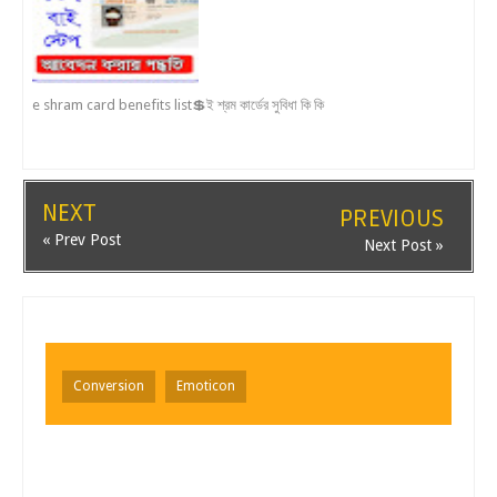
e shram card benefits list💲ই শ্রম কার্ডের সুবিধা কি কি
NEXT
PREVIOUS
« Prev Post
Next Post »
Conversion
Emoticon