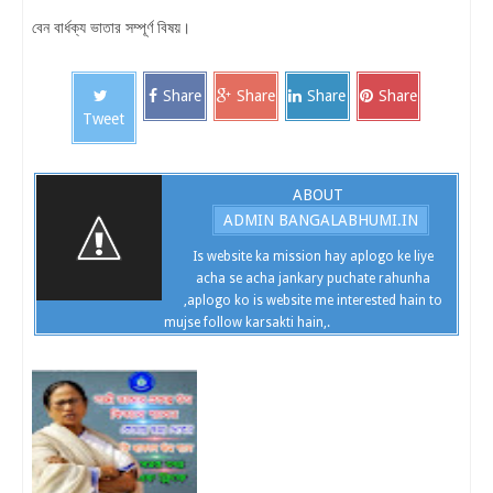
বেন বার্ধক্য ভাতার সম্পূর্ণ বিষয়।
Share
Share
Share
Share
Tweet
ABOUT
ADMIN BANGALABHUMI.IN
Is website ka mission hay aplogo ke liye
acha se acha jankary puchate rahunha
,aplogo ko is website me interested hain to
mujse follow karsakti hain,.