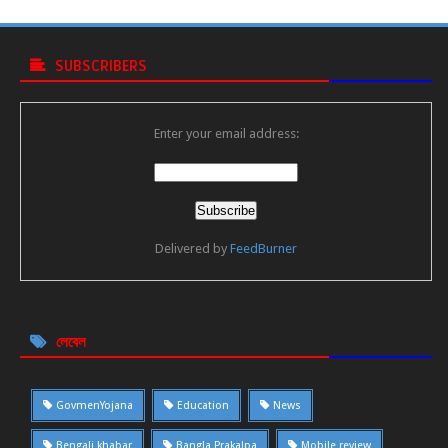
SUBSCRIBERS
Enter your email address:
Delivered by
FeedBurner
লেবেল
GovmenYojana
Education
News
Bengali khabar
Bangla Prakalpa
Mobile review