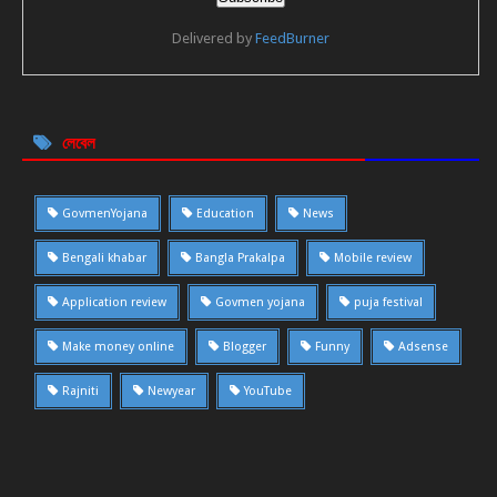
Delivered by
FeedBurner
লেবেল
GovmenYojana
Education
News
Bengali khabar
Bangla Prakalpa
Mobile review
Application review
Govmen yojana
puja festival
Make money online
Blogger
Funny
Adsense
Rajniti
Newyear
YouTube